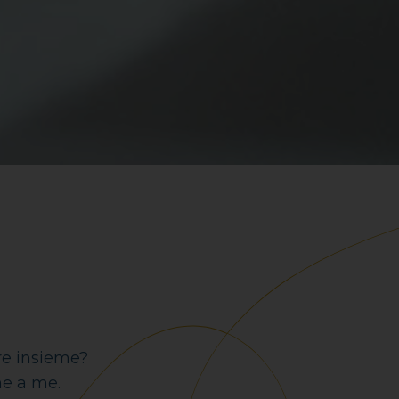
re insieme?
me a me.